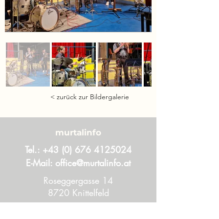
< zurück zur Bildergalerie
murtalinfo
Tel.:
+43 (0) 676 4125024
E-Mail:
office@murtalinfo.at
Roseggergasse 14
8720 Knittelfeld
Inhalt