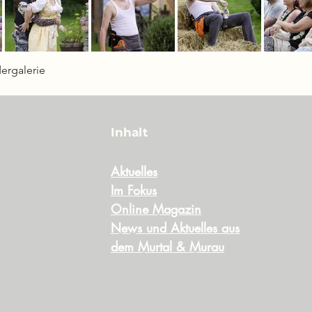
dergalerie
Inhalt
Aktuelles
Im Fokus
Online Magazin
News und Aktuelles aus
dem Murtal & Murau