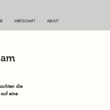
IE
WIRTSCHAFT
ABOUT
e am
rachten die
auf eine