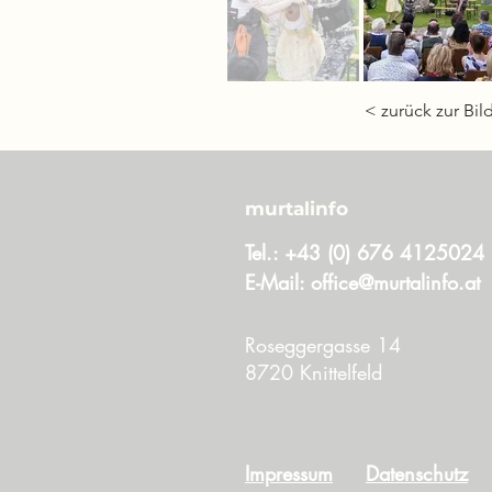
< zurück zur Bil
murtalinfo
Tel.:
+43 (0) 676 4125024
E-Mail:
office@murtalinfo.at
Roseggergasse 14
8720 Knittelfeld
Impressum
Datenschutz