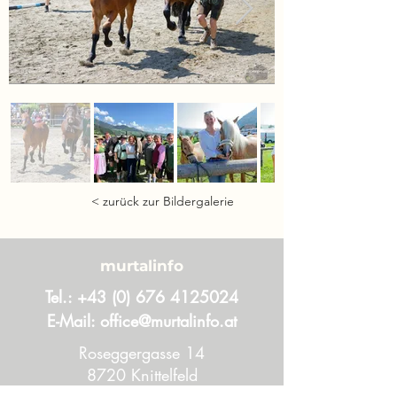
< zurück zur Bildergalerie
murtalinfo
Tel.:
+43 (0) 676 4125024
E-Mail:
office@murtalinfo.at
Roseggergasse 14
8720 Knittelfeld