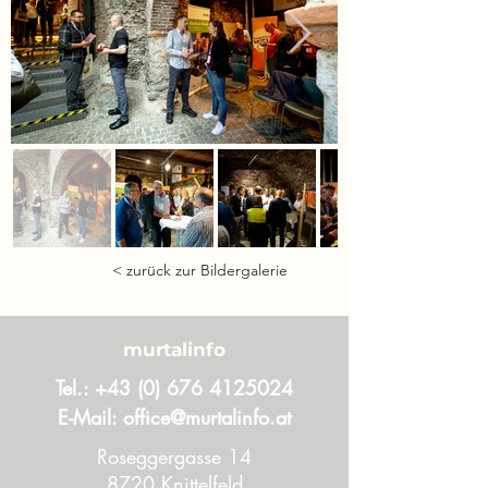
< zurück zur Bildergalerie
murtalinfo
Tel.:
+43 (0) 676 4125024
E-Mail:
office@murtalinfo.at
Roseggergasse 14
8720 Knittelfeld