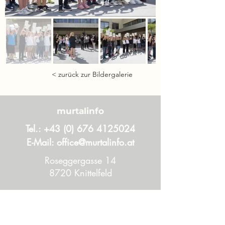
< zurück zur Bildergalerie
murtalinfo
Tel.:
+43 (0) 676 4125024
E-Mail:
office@murtalinfo.at
Roseggergasse 14
8720 Knittelfeld
Inhalt
Aktuelles