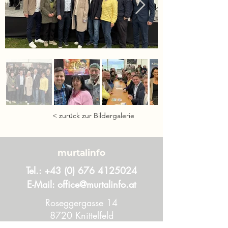
< zurück zur Bildergalerie
murtalinfo
Tel.:
+43 (0) 676 4125024
E-Mail:
office@murtalinfo.at
Roseggergasse 14
8720 Knittelfeld