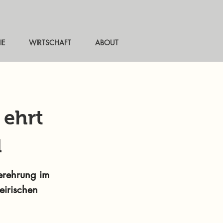
IE
WIRTSCHAFT
ABOUT
 ehrt
d
derehrung im
eirischen