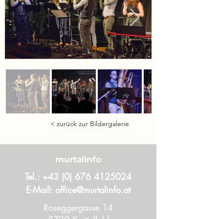
< zurück zur Bildergalerie
murtalinfo
Tel.:
+43 (0) 676 4125024
E-Mail:
office@murtalinfo.at
Roseggergasse 14