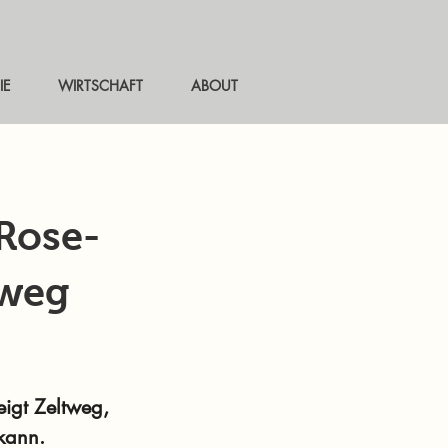
IE
WIRTSCHAFT
ABOUT
Rose-
tweg
igt Zeltweg,
kann.