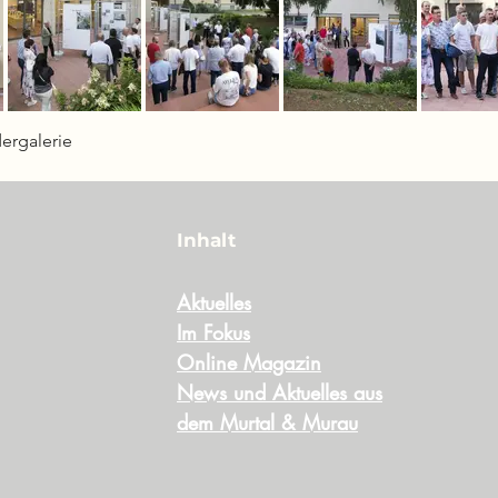
dergalerie
Inhalt
Aktuelles
Im Fokus
Online Magazin
News und Aktuelles aus
dem Murtal & Murau