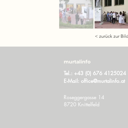
< zurück zur Bil
murtalinfo
Tel.:
+43 (0) 676 4125024
E-Mail:
office@murtalinfo.at
Roseggergasse 14
8720 Knittelfeld