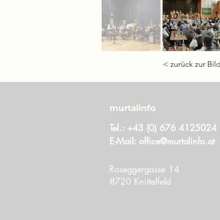
< zurück zur Bil
murtalinfo
Tel.:
+43 (0) 676 4125024
E-Mail:
office@murtalinfo.at
Roseggergasse 14
8720 Knittelfeld