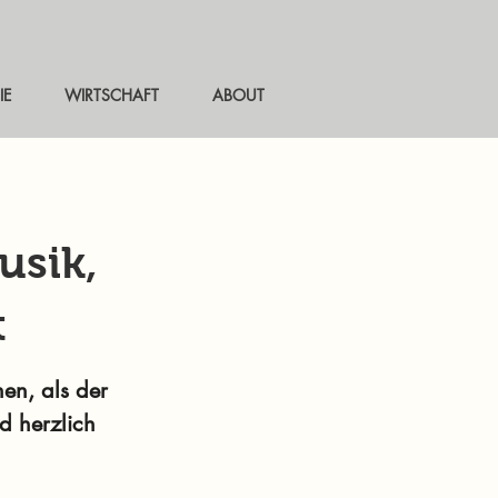
IE
WIRTSCHAFT
ABOUT
usik,
t
en, als der
 herzlich