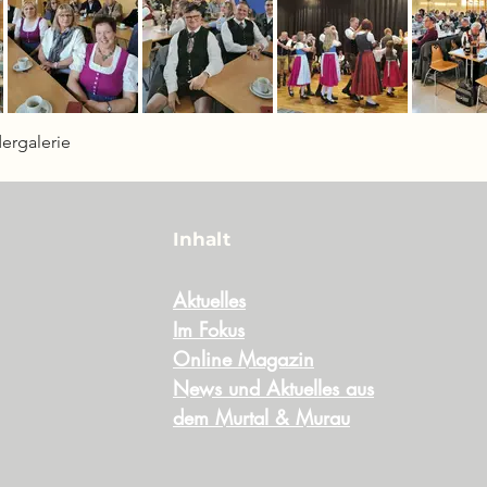
dergalerie
Inhalt
Aktuelles
Im Fokus
Online Magazin
News und Aktuelles aus
dem Murtal & Murau