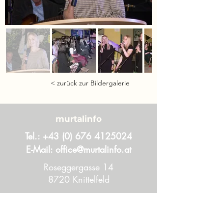
< zurück zur Bildergalerie
murtalinfo
Tel.:
+43 (0) 676 4125024
E-Mail:
office@murtalinfo.at
Roseggergasse 14
8720 Knittelfeld
Inhalt
Aktuelles