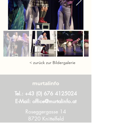
< zurück zur Bildergalerie
murtalinfo
Tel.:
+43 (0) 676 4125024
E-Mail:
office@murtalinfo.at
Roseggergasse 14
8720 Knittelfeld