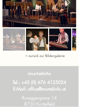
< zurück zur Bildergalerie
murtalinfo
Tel.:
+43 (0) 676 4125024
E-Mail:
office@murtalinfo.at
Roseggergasse 14
8720 Knittelfeld