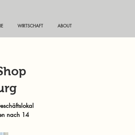
IE
WIRTSCHAFT
ABOUT
 Shop
urg
eschäftslokal
ten nach 14