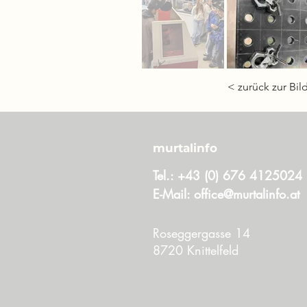
< zurück zur Bil
murtalinfo
Tel.:
+43 (0) 676 4125024
E-Mail:
office@murtalinfo.at
Roseggergasse 14
8720 Knittelfeld