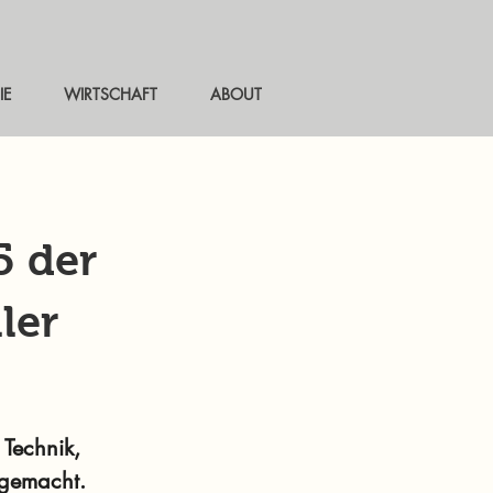
IE
WIRTSCHAFT
ABOUT
5 der
ler
Technik,
gemacht.