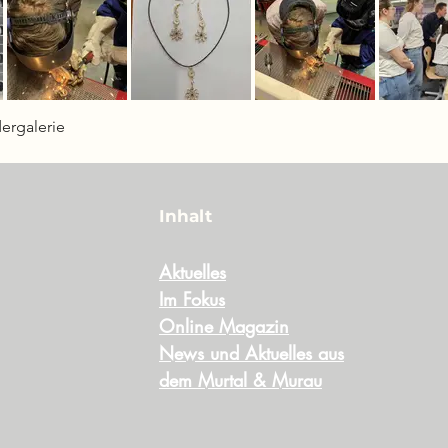
dergalerie
Inhalt
Aktuelles
Im Fokus
Online Magazin
News und Aktuelles aus
dem Murtal & Murau