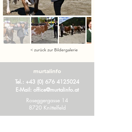
< zurück zur Bildergalerie
murtalinfo
Tel.:
+43 (0) 676 4125024
E-Mail:
office@murtalinfo.at
Roseggergasse 14
8720 Knittelfeld
Inhalt
Aktuelles