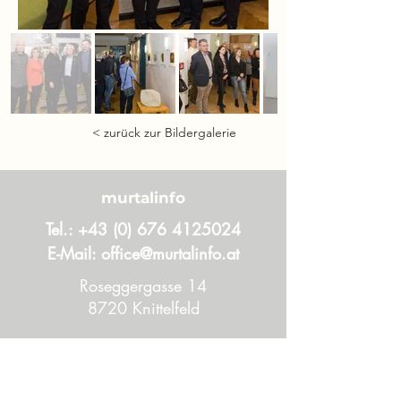
< zurück zur Bildergalerie
murtalinfo
Tel.:
+43 (0) 676 4125024
E-Mail:
office@murtalinfo.at
Roseggergasse 14
8720 Knittelfeld
Inhalt
Aktuelles