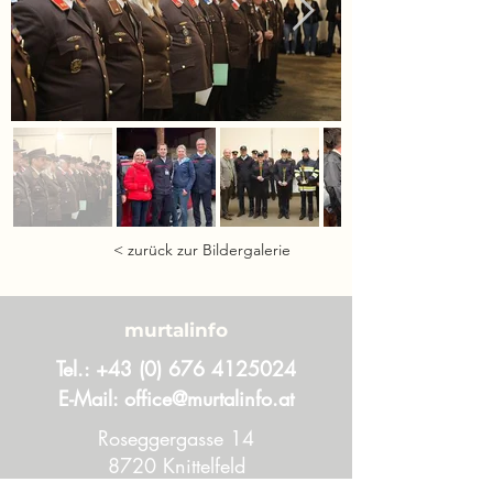
< zurück zur Bildergalerie
murtalinfo
Tel.:
+43 (0) 676 4125024
E-Mail:
office@murtalinfo.at
Roseggergasse 14
8720 Knittelfeld