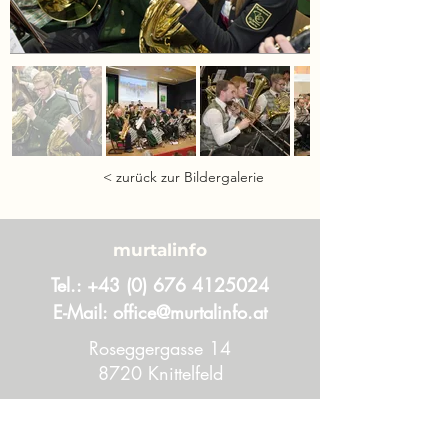
< zurück zur Bildergalerie
murtalinfo
Tel.:
+43 (0) 676 4125024
E-Mail:
office@murtalinfo.at
Roseggergasse 14
8720 Knittelfeld
Inhalt