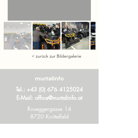
< zurück zur Bildergalerie
murtalinfo
Tel.:
+43 (0) 676 4125024
E-Mail:
office@murtalinfo.at
Roseggergasse 14
8720 Knittelfeld
Inhalt