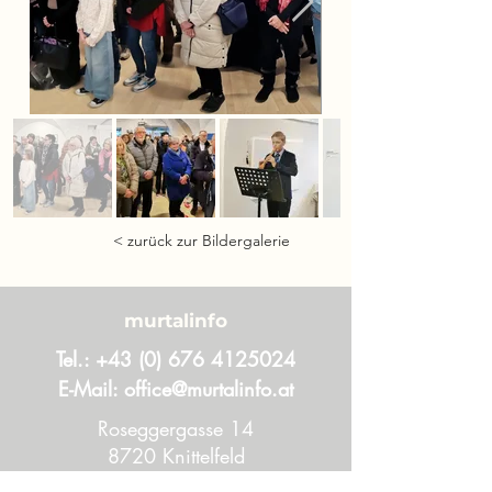
< zurück zur Bildergalerie
murtalinfo
Tel.:
+43 (0) 676 4125024
E-Mail:
office@murtalinfo.at
Roseggergasse 14
8720 Knittelfeld