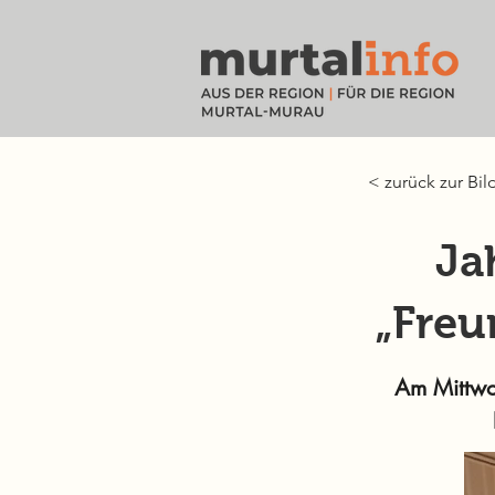
< zurück zur Bil
Ja
„Freu
Am Mittwoc