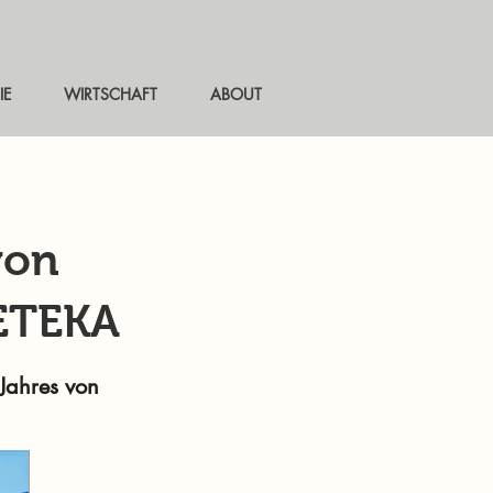
IE
WIRTSCHAFT
ABOUT
von
METEKA
Jahres von
.