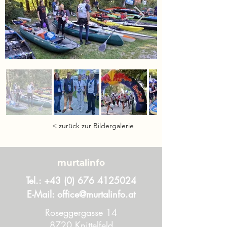
< zurück zur Bildergalerie
murtalinfo
Tel.:
+43 (0) 676 4125024
E-Mail:
office@murtalinfo.at
Roseggergasse 14
8720 Knittelfeld