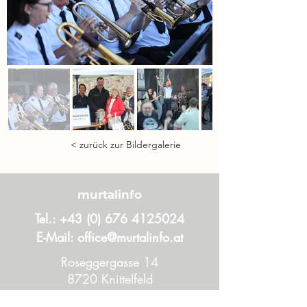
< zurück zur Bildergalerie
murtalinfo
Tel.:
+43 (0) 676 4125024
E-Mail:
office@murtalinfo.at
Roseggergasse 14
8720 Knittelfeld