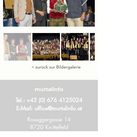
< zurück zur Bildergalerie
murtalinfo
Tel.:
+43 (0) 676 4125024
E-Mail:
office@murtalinfo.at
Roseggergasse 14
8720 Knittelfeld