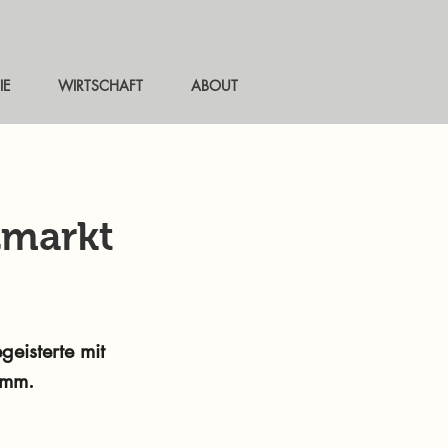
IE
WIRTSCHAFT
ABOUT
zmarkt
eisterte mit
amm.