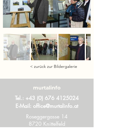
< zurück zur Bildergalerie
murtalinfo
Tel.:
+43 (0) 676 4125024
E-Mail:
office@murtalinfo.at
Roseggergasse 14
8720 Knittelfeld