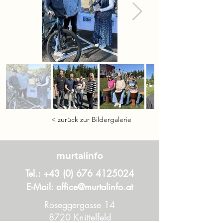
< zurück zur Bildergalerie
murtalinfo
Tel.:
+43 (0) 676 4125024
E-Mail:
office@murtalinfo.at
Roseggergasse 14
8720 Knittelfeld