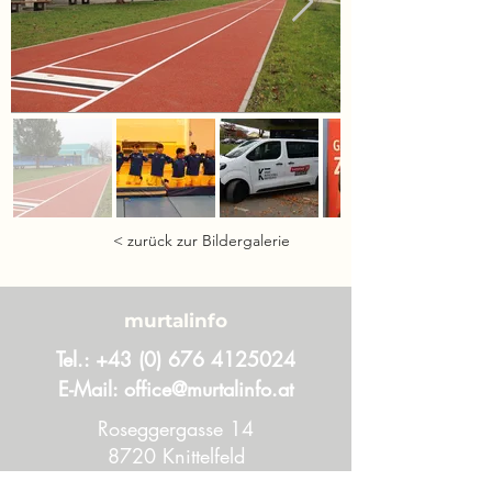
< zurück zur Bildergalerie
murtalinfo
Tel.:
+43 (0) 676 4125024
E-Mail:
office@murtalinfo.at
Roseggergasse 14
8720 Knittelfeld