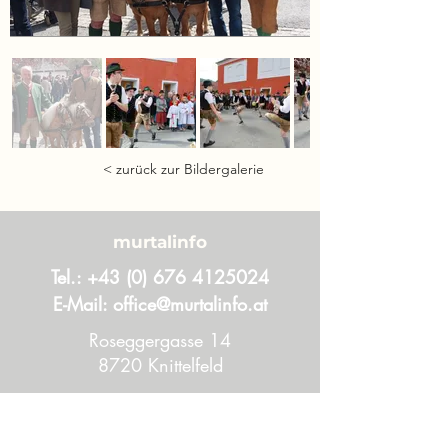
< zurück zur Bildergalerie
murtalinfo
Tel.:
+43 (0) 676 4125024
E-Mail:
office@murtalinfo.at
Roseggergasse 14
8720 Knittelfeld
Inhalt
Aktuelles