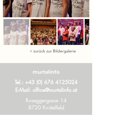
< zurück zur Bildergalerie
murtalinfo
Tel.:
+43 (0) 676 4125024
E-Mail:
office@murtalinfo.at
Roseggergasse 14
8720 Knittelfeld
Inhalt