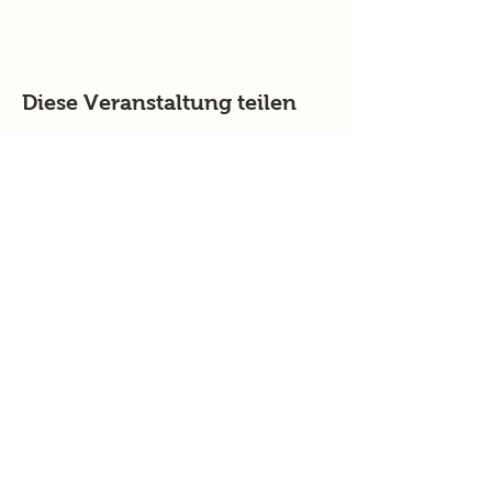
Diese Veranstaltung teilen
murtalinfo
Tel.:
+43 (0) 676 4125024
E-Mail:
office@murtalinfo.at
Roseggergasse 14
8720 Knittelfeld
Inhalt
Aktuelles
Im Fokus