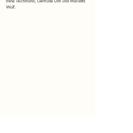
Irene Teichmann, Gertrude Ulm und Marietta 
Wolf.