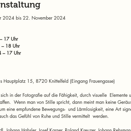
anstaltung
er 2024 bis 22. November 2024
– 17 Uhr
 – 18 Uhr
4 – 17 Uhr
s Hauptplatz 15, 8720 Knittelfeld (Eingang Frauengasse)
t sich in der Fotografie auf die Fähigkeit, durch visuelle  Elemente
affen.  Wenn man von Stille spricht, dann meint man keine Geräus
t um eine empfundene Bewegungs-  und Lärmlosigkeit, eine Art signal
auch das Gefühl von Ruhe und Stille vermittelt  werden. 
dl, Johann Hahsler, Josef Karner, Roland Kreuzer, Johann Rehsma