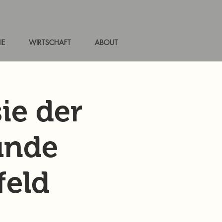
IE
WIRTSCHAFT
ABOUT
ie der
eunde
feld