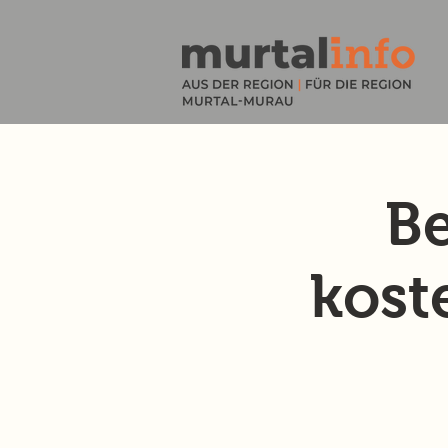
Be
kost