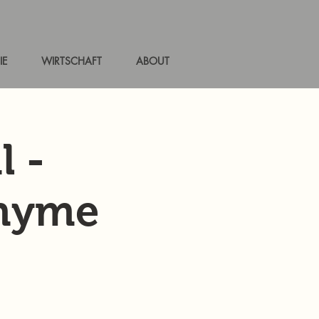
IE
WIRTSCHAFT
ABOUT
l -
onyme