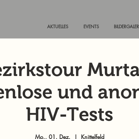
AKTUELLES
EVENTS
BILDERGALER
zirkstour Murta
enlose und an
HIV-Tests
Mo., 01. Dez.
  |  
Knittelfeld