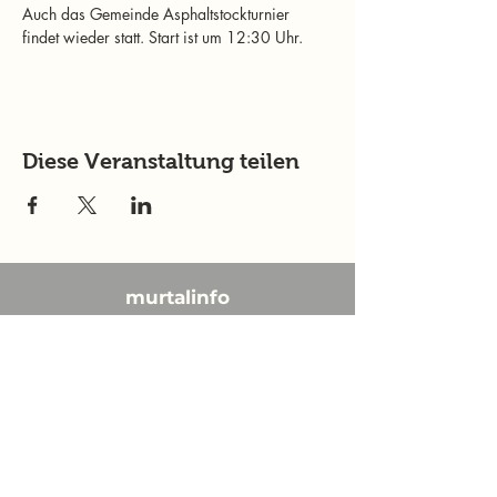
Auch das Gemeinde Asphaltstockturnier 
findet wieder statt. Start ist um 12:30 Uhr.
Diese Veranstaltung teilen
murtalinfo
Tel.:
+43 (0) 676 4125024
E-Mail:
office@murtalinfo.at
Roseggergasse 14
8720 Knittelfeld
Inhalt