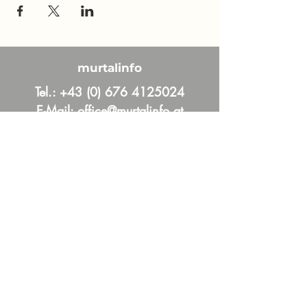
murtalinfo
Tel.:
+43 (0) 676 4125024
E-Mail:
office@murtalinfo.at
Roseggergasse 14
8720 Knittelfeld
Inhalt
Aktuelles
Im Fokus
Online Magazin
News und Aktuelles aus dem Murtal &
Murau