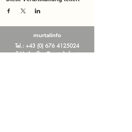
murtalinfo
Tel.:
+43 (0) 676 4125024
E-Mail:
office@murtalinfo.at
Roseggergasse 14
8720 Knittelfeld
Inhalt
Aktuelles
Im Fokus
Online Magazin
News und Aktuelles aus dem Murtal &
Murau