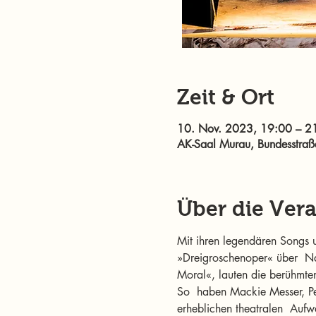
Zeit & Ort
10. Nov. 2023, 19:00 – 2
AK-Saal Murau, Bundesstraß
Über die Ver
Mit ihren legendären Songs 
»Dreigroschenoper« über  Na
Moral«, lauten die berühmten
So  haben Mackie Messer, Pe
erheblichen theatralen  Aufw