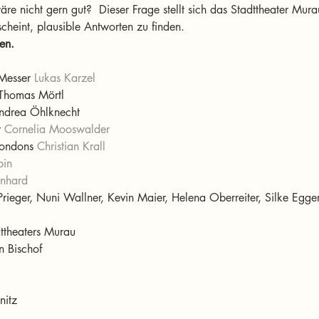
e nicht gern gut?  Dieser Frage stellt sich das Stadttheater Murau
scheint, plausible Antworten zu finden.
en.
Messer 
Lukas Karzel
Thomas Mörtl

ndrea Öhlknecht

 
Cornelia Mooswalder
Londons 
Christian Krall
bin
nhard
Prieger, Nuni Wallner, Kevin Maier, Helena Oberreiter, Silke Egge
ttheaters Murau
 Bischof

itz
