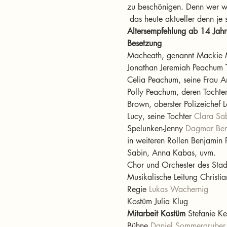
zu beschönigen. Denn wer wär
 das heute aktueller denn je 
Altersempfehlung ab 14 Jahr
Besetzung
Macheath, genannt Mackie 
Jonathan Jeremiah Peachum 
Celia Peachum, seine Frau A
Polly Peachum, deren Tochter
Brown, oberster Polizeichef 
Lucy, seine Tochter 
Clara Sa
Spelunken-Jenny 
Dagmar Ber
in weiteren Rollen Benjamin 
Sabin, Anna Kabas, uvm.
Chor und Orchester des Stad
Musikalische Leitung Christian
Regie 
Lukas Wachernig
Mitarbeit Kostüm
 Stefanie Ken
Bühne 
Daniel Sommergruber