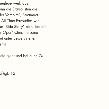
nenfeuerwerk aus 
n die Starsolisten die 
 der Vampire“, “Mamma 
All Time Favourites wie 
t Side Story” nicht fehlen! 
r Oper” Christine seine 
t unter Beweis stellen. 
ern!
feld.gv.at
 und bei allen Ö-
äßigt: 12,-