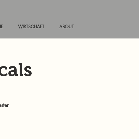
IE
WIRTSCHAFT
ABOUT
cals
esten