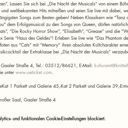
zen”. Lassen Sie sich bei „Die Nacht der Musicals“ von einem Büh
und weltbekannten Hits mitreißen und seien Sie live mit dabei, wen
gängigsten Songs zum Besten geben! Neben Klassikern wie “Tanz
u“ dem Erfolgsmusical zu den Songs von Queen, dürfen natürlich 
s”, “Die Rocky Horror Show”, ”Elisabeth”, “Grease” und die “Wes
ix Serie “Haus des Geldes”! Erleben Sie live wie “Das Phantom de
foten aus “Cats” mit “Memory” ihren absoluten Kultcharakter erneu
sikcocktail der Extraklasse bei „Die Nacht der Musicals“ verzaub
d, Gaaler Straße 4, Tel.: 03512/86621, E-Mail: 
kulturamt@knittel
ie unter 
www.oeticket.com
.
zeKat 1 Parkett und Galerie 45,-Kat 2 Parkett und Galerie 39,-Erm
 Großer Saal, Gaaler Straße 4
ics- und funktionalen Cookie-Einstellungen blockiert.