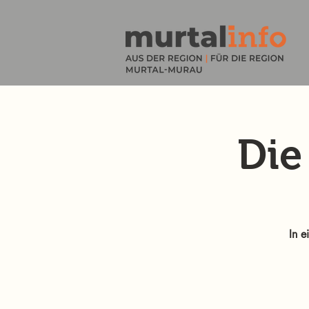
Die
In e