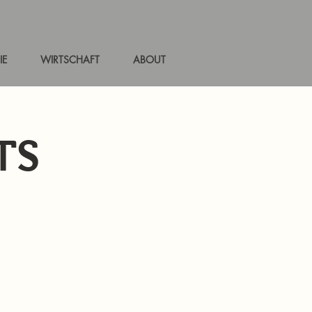
IE
WIRTSCHAFT
ABOUT
TS