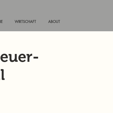
IE
WIRTSCHAFT
ABOUT
teuer-
l