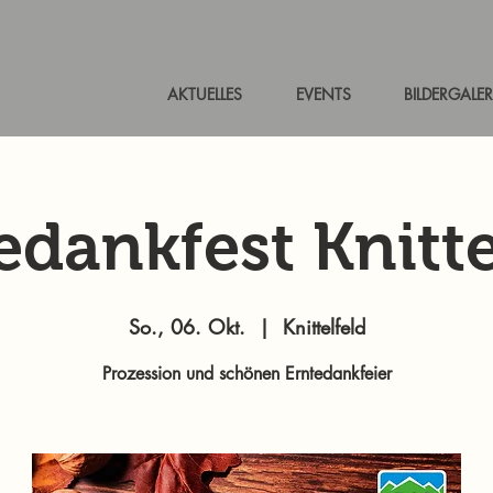
AKTUELLES
EVENTS
BILDERGALER
edankfest Knitte
So., 06. Okt.
  |  
Knittelfeld
Prozession und schönen Erntedankfeier