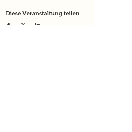
Diese Veranstaltung teilen
murtalinfo
Tel.:
+43 (0) 676 4125024
E-Mail:
office@murtalinfo.at
Roseggergasse 14
8720 Knittelfeld
Inhalt
Aktuelles
Im Fokus
Online Magazin