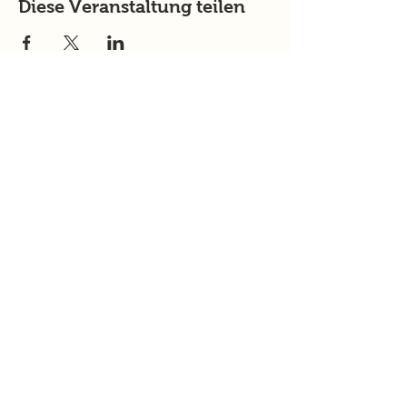
Diese Veranstaltung teilen
murtalinfo
Tel.:
+43 (0) 676 4125024
E-Mail:
office@murtalinfo.at
Roseggergasse 14
8720 Knittelfeld
Inhalt
Aktuelles
Im Fokus
Online Magazin
News und Aktuelles aus dem Murtal &
Murau