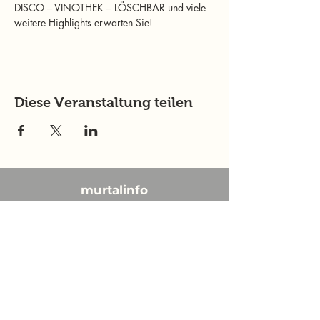
DISCO – VINOTHEK – LÖSCHBAR und viele 
weitere Highlights erwarten Sie!
Diese Veranstaltung teilen
murtalinfo
Tel.:
+43 (0) 676 4125024
E-Mail:
office@murtalinfo.at
Roseggergasse 14
8720 Knittelfeld
Inhalt