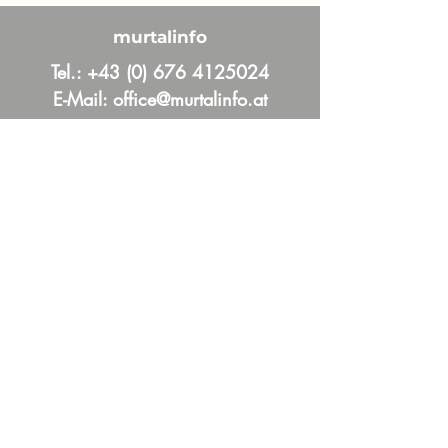
murtalinfo
Tel.:
+43 (0) 676 4125024
E-Mail:
office@murtalinfo.at
Roseggergasse 14
8720 Knittelfeld
Inhalt
Aktuelles
Im Fokus
Online Magazin
News und Aktuelles aus dem Murtal &
Murau
Mehr