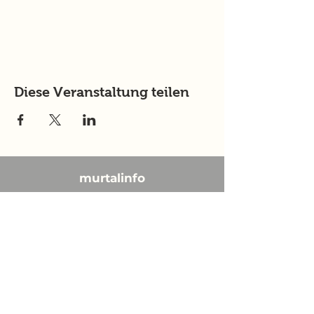
Diese Veranstaltung teilen
murtalinfo
Tel.:
+43 (0) 676 4125024
E-Mail:
office@murtalinfo.at
Roseggergasse 14
8720 Knittelfeld
Inhalt