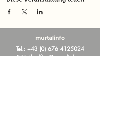
murtalinfo
Tel.:
+43 (0) 676 4125024
E-Mail:
office@murtalinfo.at
Roseggergasse 14
8720 Knittelfeld
Inhalt
Aktuelles
Im Fokus
Online Magazin
News und Aktuelles aus dem Murtal &
Murau