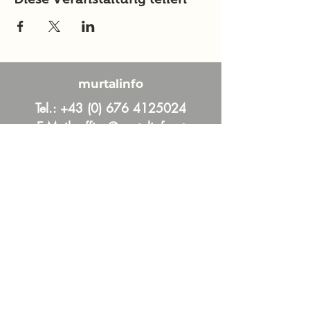
murtalinfo
Tel.:
+43 (0) 676 4125024
E-Mail:
office@murtalinfo.at
Roseggergasse 14
8720 Knittelfeld
Inhalt
Aktuelles
Im Fokus
Online Magazin
News und Aktuelles aus dem Murtal &
Murau